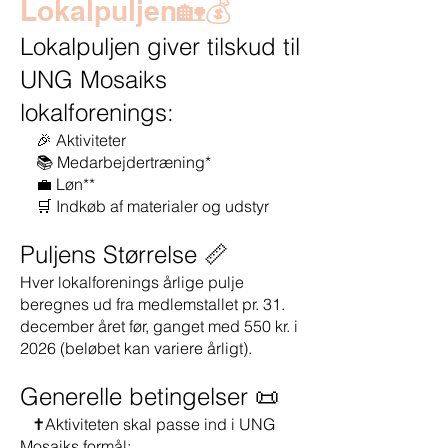
Lokalpuljen🏡💰
Lokalpuljen giver tilskud til
UNG Mosaiks
lokalforenings:
🎉 Aktiviteter
📚 Medarbejdertræning*
💼 Løn**
🛒 Indkøb af materialer og udstyr
Puljens Størrelse 📏
Hver lokalforenings årlige pulje
beregnes ud fra medlemstallet pr. 31.
december året før, ganget med 550 kr. i
2026 (beløbet kan variere årligt).
Generelle betingelser 📜
✝️Aktiviteten skal passe ind i UNG
Mosaiks formål: