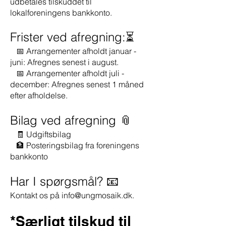
udbetales tilskuddet til
lokalforeningens bankkonto.
Frister ved afregning:⏳
📅 Arrangementer afholdt januar -
juni: Afregnes senest i august.
📅 Arrangementer afholdt juli -
december: Afregnes senest 1 måned
efter afholdelse.
Bilag ved afregning 📎
🧾 Udgiftsbilag
🏦 Posteringsbilag fra foreningens
bankkonto
Har I spørgsmål? 📧
Kontakt os på
info@ungmosaik.dk
.
*Særligt tilskud til