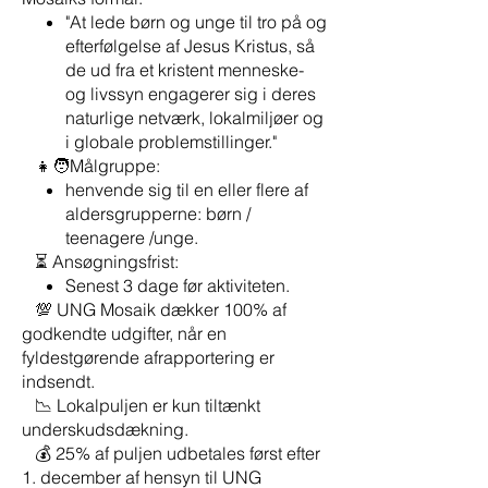
"At lede børn og unge til tro på og
efterfølgelse af Jesus Kristus, så
de ud fra et kristent menneske-
og livssyn engagerer sig i deres
naturlige netværk, lokalmiljøer og
i globale problemstillinger."
👧🧑Målgruppe:
henvende sig til en eller flere af
aldersgrupperne: børn /
teenagere /unge.
⏳ Ansøgningsfrist:
Senest 3 dage før aktiviteten.
💯 UNG Mosaik dækker 100% af
godkendte udgifter, når en
fyldestgørende afrapportering er
indsendt.
📉 Lokalpuljen er kun tiltænkt
underskudsdækning.
💰 25% af puljen udbetales først efter
1. december af hensyn til UNG