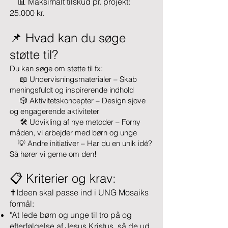
📊 Maksimalt tilskud pr. projekt:
25.000 kr.
📌 Hvad kan du søge
støtte til?
Du kan søge om støtte til fx:
📖 Undervisningsmaterialer – Skab
meningsfuldt og inspirerende indhold
🎲 Aktivitetskoncepter – Design sjove
og engagerende aktiviteter
🛠️ Udvikling af nye metoder – Forny
måden, vi arbejder med børn og unge
💡 Andre initiativer – Har du en unik idé?
Så hører vi gerne om den!
📋 Kriterier og krav:
✝️Ideen skal passe ind i UNG Mosaiks
formål:
"At lede børn og unge til tro på og
efterfølgelse af Jesus Kristus, så de ud