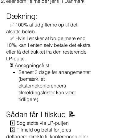
eller som i tilmelder jer til i Danmark.
Dækning:
✅ 100% af udgifterne op til det
afsatte beløb.
✅ Hvis I ønsker at bruge mere end
10%, kan I enten selv betale det ekstra
eller få det trukket fra den resterende
LP-pulje.
⏳ Ansøgningsfrist:
Senest 3 dage før arrangementet
(bemærk, at
eksternekonferencers
tilmeldingsfrister kan være
tidligere).
Sådan får I tilskud 📝
1️⃣ Søg støtte via LP-puljen
2️⃣ Tilmeld og betal for jeres
deltagere direkte til konferencen eller