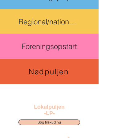
Regional/national lejre
Foreningsopstart
Nødpuljen
Lokalpuljen
-LP-
Søg tilskud nu