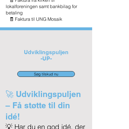
🧾 Faktura fra kirken til
lokalforeningen samt bankbilag for
betaling
🧾 Faktura til UNG Mosaik​
Udviklingspuljen
-UP-
Søg tilskud nu
🚀 Udviklingspuljen
– Få støtte til din
idé!
💡 Har du en god idé, der