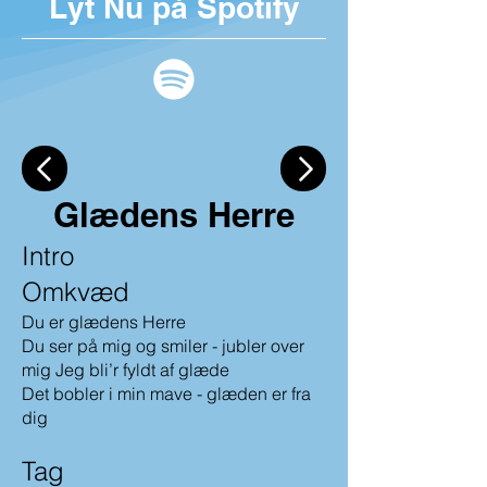
Lyt Nu på Spotify
Glædens Herre
Intro
Omkvæd
Du er glædens Herre
Du ser på
mig og smiler - jubler over
mig Jeg bli’r fyldt af glæde
Det bobler i min mave - glæden er fra
dig
Tag