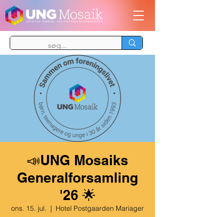
📣UNG Mosaiks
Generalforsamling
'26 🌟
ons. 15. jul.
  |  
Hotel Postgaarden Mariager